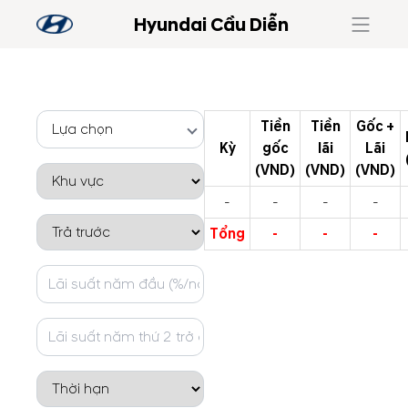
Hyundai Cầu Diễn
Tiền
Tiền
Gốc +
Lựa chọn
Kỳ
gốc
lãi
Lãi
(VND)
(VND)
(VND)
-
-
-
-
Tổng
-
-
-