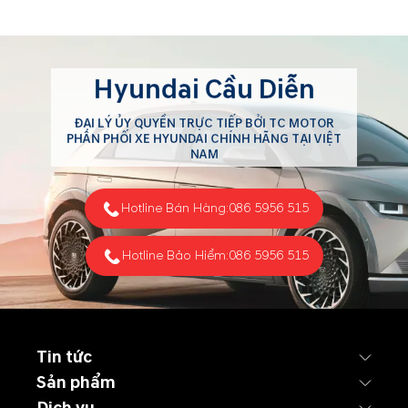
Hyundai Cầu Diễn
ĐẠI LÝ ỦY QUYỀN TRỰC TIẾP BỞI TC MOTOR
PHÂN PHỐI XE HYUNDAI CHÍNH HÃNG TẠI VIỆT
NAM
Hotline Bán Hàng:
086 5956 515
Hotline Bảo Hiểm:
086 5956 515
Tin tức
Sản phẩm