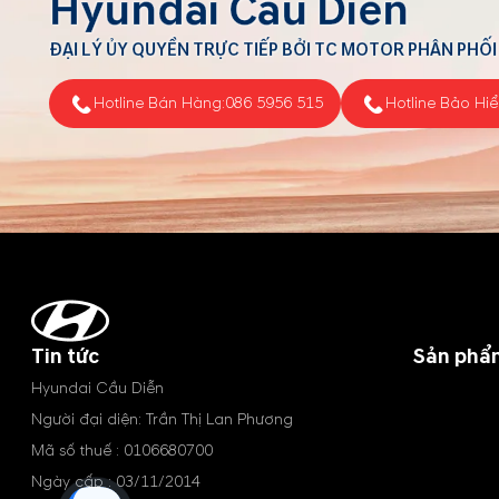
Hyundai Cầu Diễn
ĐẠI LÝ ỦY QUYỀN TRỰC TIẾP BỞI TC MOTOR PHÂN PHỐI
Hotline Bán Hàng:
086 5956 515
Hotline Bảo Hi
Tin tức
Sản phẩ
Hyundai Cầu Diễn
Người đại diện: Trần Thị Lan Phương
Mã số thuế : 0106680700
Ngày cấp : 03/11/2014