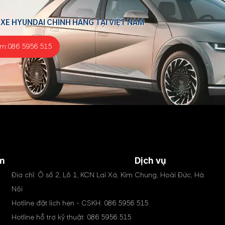
 XE HYUNDAI CHÍNH HÃNG TẠI VIỆT NAM
ểm:
086 5956 515
m
Dịch vụ
Địa chỉ: Ô số 2, Lô 1, KCN Lai Xá, Kim Chung, Hoài Đức, Hà
Nội
Hotline đặt lịch hẹn - CSKH:
086 5956 515
Hotline hỗ trợ kỹ thuật:
086 5956 515