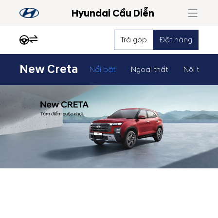
Hyundai Cầu Diễn
Trả góp
Đặt hàng
New Creta
Nổi bật
Ngoại thất
Nội thất