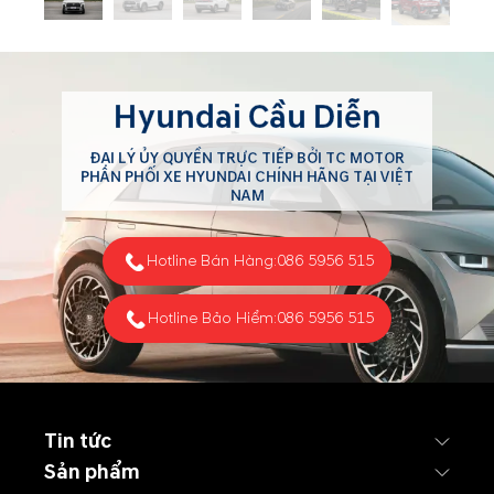
Hyundai Cầu Diễn
ĐẠI LÝ ỦY QUYỀN TRỰC TIẾP BỞI TC MOTOR
PHÂN PHỐI XE HYUNDAI CHÍNH HÃNG TẠI VIỆT
NAM
Hotline Bán Hàng:
086 5956 515
Hotline Bảo Hiểm:
086 5956 515
Tin tức
Sản phẩm