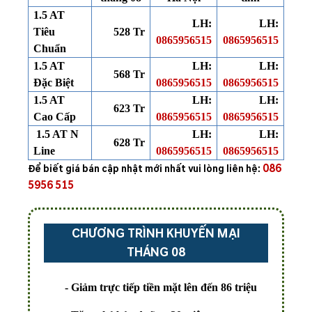
1.5 AT
LH:
LH:
Tiêu
528 Tr
0865956515
0865956515
Chuẩn
1.5 AT
LH:
LH:
568 Tr
Đặc Biệt
0865956515
0865956515
1.5 AT
LH:
LH:
623 Tr
Cao Cấp
0865956515
0865956515
1.5 AT N
LH:
LH:
628 Tr
Line
0865956515
0865956515
086
Để biết giá bán cập nhật mới nhất vui lòng liên hệ:
5956 515
CHƯƠNG TRÌNH KHUYẾN MẠI
THÁNG 08
- Giảm trực tiếp tiền mặt lên đến
86 triệu