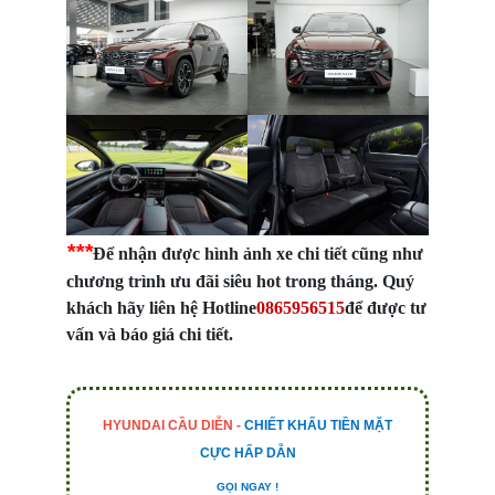
**
*
Để nhận được hình ảnh xe chi tiết cũng như
chương trình ưu đãi siêu hot trong tháng. Quý
khách hãy liên hệ Hotline
0865
956515
để được tư
vấn và báo giá chi tiết.
HYUNDAI CẦU DIỄN -
CHIẾT KHẤU TIỀN MẶT
CỰC HẤP DẪN
GỌI NGAY !