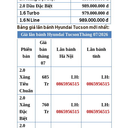
2.0 Dầu Đặc Biệt
989.000.000 đ
1.6 Turbo
979.000.000 đ
1.6 N Line
989.000.000 đ
Bảng giá lăn bánh Hyundai Tucson mới nhất:
Giá lăn bánh Hyundai TucsonTháng 07/2026
Giá
Phiên
bán
Lăn bánh
Lăn bánh
bản
tháng
Hà Nội
tỉnh
07
2.0
Xăng
685
LH:
LH:
Tiêu
Tr
0865956515
0865956515
Chuẩn
2.0
Xăng
760
LH:
LH:
Đặc
Tr
0865956515
0865956515
Biệt
2.0