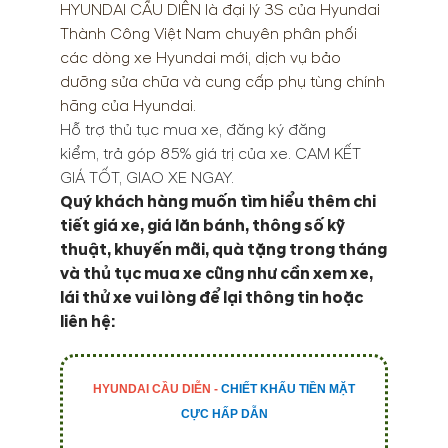
HYUNDAI CẦU DIỄN
là đại lý 3S của Hyundai
Thành Công Việt Nam chuyên phân phối
các dòng xe Hyundai mới, dịch vụ bảo
dưỡng sửa chữa và cung cấp phụ tùng chính
hãng của Hyundai.
Hỗ trợ thủ tục mua xe, đăng ký đăng
kiểm, trả góp 85% giá trị của xe. CAM KẾT
GIÁ TỐT, GIAO XE NGAY.
Quý khách hàng muốn tìm hiểu thêm chi
tiết giá xe, giá lăn bánh, thông số kỹ
thuật, khuyến mãi, quà tặng trong tháng
và thủ tục mua xe cũng như cần xem xe,
lái thử xe vui lòng để lại thông tin hoặc
liên hệ:
HYUNDAI CẦU DIỄN -
CHIẾT KHẤU TIỀN MẶT
CỰC HẤP DẪN