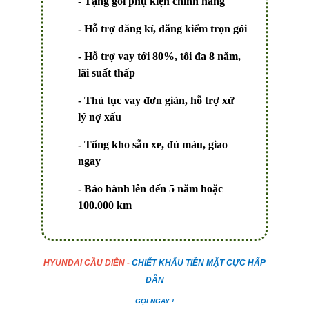
- Tặng gói phụ kiện chính hãng
- Hỗ trợ đăng kí, đăng kiểm trọn gói
- Hỗ trợ vay tới
80%
, tối đa
8 năm
,
lãi suất thấp
- Thủ tục vay đơn giản, hỗ trợ xử
lý
nợ xấu
- Tổng kho sẵn xe, đủ màu, giao
ngay
- Bảo hành lên đến 5 năm hoặc
100.000 km
HYUNDAI CẦU DIỄN -
CHIẾT KHẤU TIỀN MẶT CỰC HẤP
DẪN
GỌI NGAY !