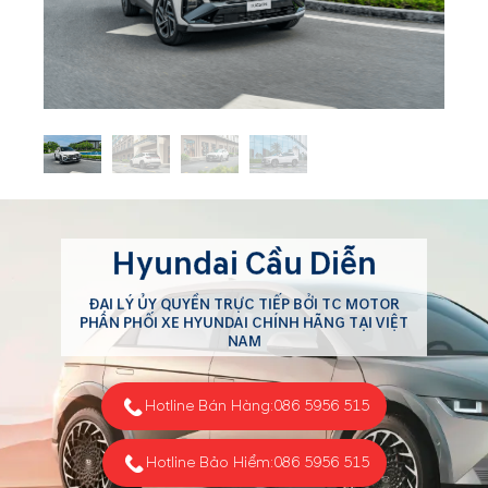
Hyundai Cầu Diễn
ĐẠI LÝ ỦY QUYỀN TRỰC TIẾP BỞI TC MOTOR
PHÂN PHỐI XE HYUNDAI CHÍNH HÃNG TẠI VIỆT
NAM
Hotline Bán Hàng:
086 5956 515
Hotline Bảo Hiểm:
086 5956 515