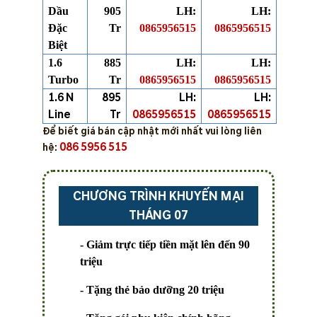
Dầu
905
LH:
LH:
Đặc
Tr
0865956515
0865956515
Biệt
1.6
885
LH:
LH:
Turbo
Tr
0865956515
0865956515
1.6 N
895
LH:
LH:
Line
Tr
0865956515
0865956515
Để biết giá bán cập nhật mới nhất vui lòng liên
086 5956 515
hệ:
CHƯƠNG TRÌNH KHUYẾN MẠI
THÁNG 07
- Giảm trực tiếp tiền mặt lên đến
90
triệu
- Tặng thẻ bảo dưỡng
20 triệu