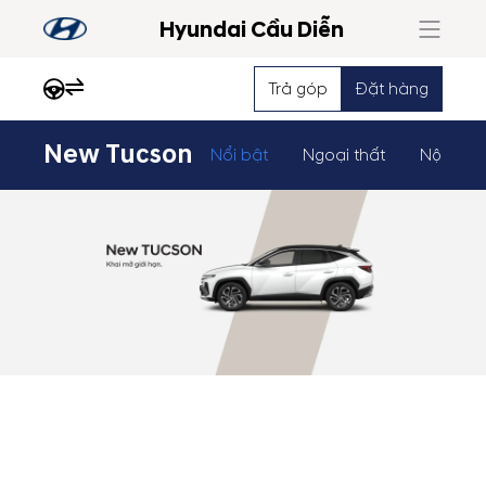
Hyundai Cầu Diễn
Trả góp
Đặt hàng
New Tucson
Nổi bật
Ngoại thất
Nội thất