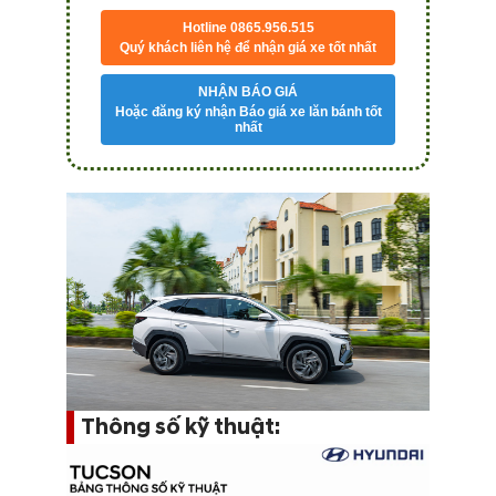
Hotline 0865.956.515
Quý khách liên hệ để nhận giá xe tốt nhất
NHẬN BÁO GIÁ
Hoặc đăng ký nhận Báo giá xe lăn bánh tốt
nhất
Thông số kỹ thuật: