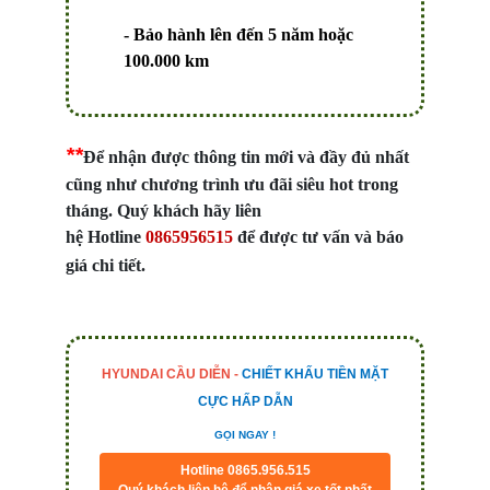
- Bảo hành lên đến 5 năm hoặc
100.000 km
*
*
Để nhận được thông tin mới và đầy đủ nhất
cũng như chương trình ưu đãi siêu hot trong
tháng. Quý khách hãy liên
hệ Hotline
0865
956515
để được tư vấn và báo
giá chi tiết.
HYUNDAI CẦU DIỄN -
CHIẾT KHẤU TIỀN MẶT
CỰC HẤP DẪN
GỌI NGAY !
Hotline 0865.956.515
Quý khách liên hệ để nhận giá xe tốt nhất