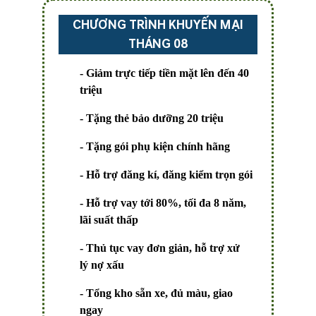
CHƯƠNG TRÌNH KHUYẾN MẠI
THÁNG 08
- Giảm trực tiếp tiền mặt lên đến
40
triệu
- Tặng thẻ bảo dưỡng
20 triệu
- Tặng gói phụ kiện chính hãng
- Hỗ trợ đăng kí, đăng kiểm trọn gói
- Hỗ trợ vay tới
80%
, tối đa
8 năm
,
lãi suất thấp
- Thủ tục vay đơn giản, hỗ trợ xử
lý
nợ xấu
- Tổng kho sẵn xe, đủ màu, giao
ngay