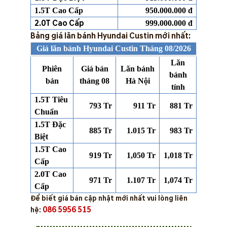
1.5T Cao Cấp
950.000.000 đ
2.0T Cao Cấp
999.000.000 đ
Bảng giá lăn bánh Hyundai Custin mới nhất:
Giá lăn bánh Hyundai Custin Tháng 08/2026
Lăn
Phiên
Giá bán
Lăn bánh
bánh
bản
tháng 08
Hà Nội
tỉnh
1.5T Tiêu
793 Tr
911 Tr
881 Tr
Chuẩn
1.5T Đặc
885 Tr
1.015 Tr
983 Tr
Biệt
1.5T Cao
919 Tr
1,050 Tr
1,018 Tr
Cấp
2.0T Cao
971 Tr
1.107 Tr
1,074 Tr
Cấp
Để biết giá bán cập nhật mới nhất vui lòng liên
086 5956 515
hệ: