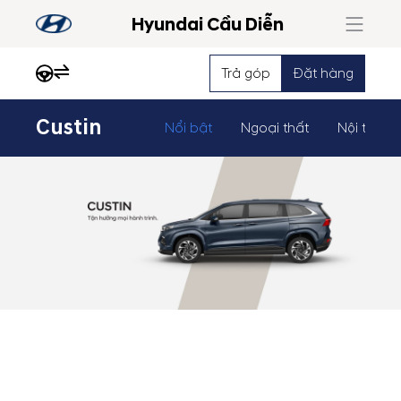
Hyundai Cầu Diễn
Trả góp
Đặt hàng
Custin
Nổi bật
Ngoại thất
Nội thất