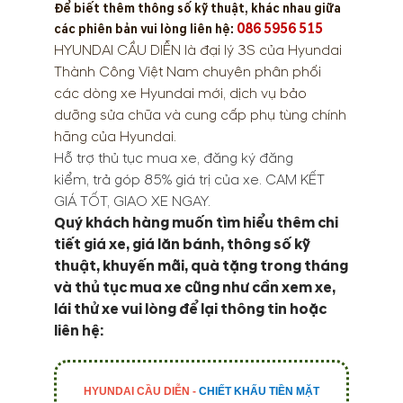
Để biết thêm thông số kỹ thuật, khác nhau giữa
086 5956 515
các phiên bản vui lòng liên hệ:
HYUNDAI CẦU DIỄN
là đại lý 3S của Hyundai
Thành Công Việt Nam chuyên phân phối
các dòng xe Hyundai mới, dịch vụ bảo
dưỡng sửa chữa và cung cấp phụ tùng chính
hãng của Hyundai.
Hỗ trợ thủ tục mua xe, đăng ký đăng
kiểm, trả góp 85% giá trị của xe. CAM KẾT
GIÁ TỐT, GIAO XE NGAY.
Quý khách hàng muốn tìm hiểu thêm chi
tiết giá xe, giá lăn bánh, thông số kỹ
thuật, khuyến mãi, quà tặng trong tháng
và thủ tục mua xe cũng như cần xem xe,
lái thử xe vui lòng để lại thông tin hoặc
liên hệ:
HYUNDAI CẦU DIỄN -
CHIẾT KHẤU TIỀN MẶT