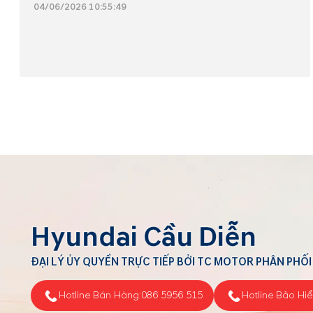
04/06/2026 10:55:49
Hyundai Cầu Diễn
ĐẠI LÝ ỦY QUYỀN TRỰC TIẾP BỞI TC MOTOR PHÂN PHỐI
Hotline Bán Hàng:
086 5956 515
Hotline Bảo Hi