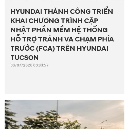
HYUNDAI THÀNH CÔNG TRIỂN
KHAI CHƯƠNG TRÌNH CẬP
NHẬT PHẦN MỀM HỆ THỐNG
HỖ TRỢ TRÁNH VA CHẠM PHÍA
TRƯỚC (FCA) TRÊN HYUNDAI
TUCSON
03/07/2026 08:33:57