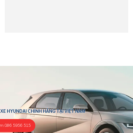
 XE HYUNDAI CHÍNH HÃNG TẠI VIỆT NAM
ểm:
086 5956 515