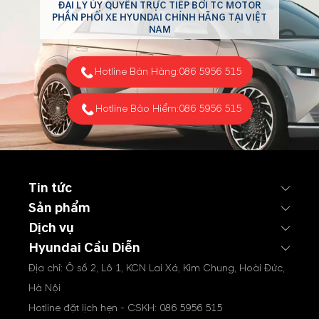
ĐẠI LÝ ỦY QUYỀN TRỰC TIẾP BỞI TC MOTOR
Hyundai đã bàn giao tổng
PHÂN PHỐI XE HYUNDAI CHÍNH HÃNG TẠI VIỆT
cộng 25.069 xe tới khách
NAM
hàng trên toàn quốc.
Hotline Bán Hàng:
086 5956 515
Hotline Bảo Hiểm:
086 5956 515
Tin tức
Sản phẩm
Dịch vụ
Hyundai Cầu Diễn
Địa chỉ: Ô số 2, Lô 1, KCN Lai Xá, Kim Chung, Hoài Đức,
Hà Nội
Hotline đặt lịch hẹn - CSKH:
086 5956 515