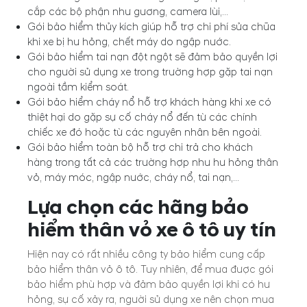
cắp các bộ phận như gương, camera lùi,...
Gói bảo hiểm thủy kích giúp hỗ trợ chi phí sửa chữa
khi xe bị hư hỏng, chết máy do ngập nước.
Gói bảo hiểm tai nạn đột ngột sẽ đảm bảo quyền lợi
cho người sử dụng xe trong trường hợp gặp tai nạn
ngoài tầm kiểm soát.
Gói bảo hiểm cháy nổ hỗ trợ khách hàng khi xe có
thiệt hại do gặp sự cố cháy nổ đến từ các chính
chiếc xe đó hoặc từ các nguyên nhân bên ngoài.
Gói bảo hiểm toàn bộ hỗ trợ chi trả cho khách
hàng trong tất cả các trường hợp như hư hỏng thân
vỏ, máy móc, ngập nước, cháy nổ, tai nạn,…
Lựa chọn các hãng bảo
hiểm thân vỏ xe ô tô uy tín
Hiện nay có rất nhiều công ty bảo hiểm cung cấp
bảo hiểm thân vỏ ô tô. Tuy nhiên, để mua được gói
bảo hiểm phù hợp và đảm bảo quyền lợi khi có hư
hỏng, sự cố xảy ra, người sử dụng xe nên chọn mua