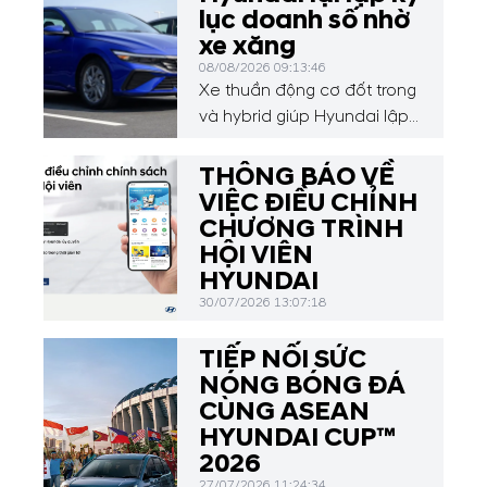
lục doanh số nhờ
xe xăng
08/08/2026 09:13:46
Xe thuần động cơ đốt trong
và hybrid giúp Hyundai lập
kỷ lục doanh số tháng 7,
trong khi xe điện sụt giảm
THÔNG BÁO VỀ
mạnh.
VIỆC ĐIỀU CHỈNH
CHƯƠNG TRÌNH
HỘI VIÊN
HYUNDAI
30/07/2026 13:07:18
TIẾP NỐI SỨC
NÓNG BÓNG ĐÁ
CÙNG ASEAN
HYUNDAI CUP™
2026
27/07/2026 11:24:34