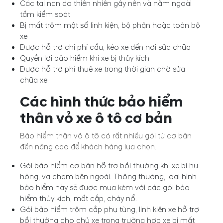
Các tai nạn do thiên nhiên gây nên và nằm ngoài
tầm kiểm soát
Bị mất trộm một số linh kiện, bộ phận hoặc toàn bộ
xe
Được hỗ trợ chi phí cẩu, kéo xe đến nơi sửa chữa
Quyền lợi bảo hiểm khi xe bị thủy kích
Được hỗ trợ phí thuê xe trong thời gian chờ sửa
chữa xe
Các hình thức bảo hiểm
thân vỏ xe ô tô cơ bản
Bảo hiểm thân vỏ ô tô có rất nhiều gói từ cơ bản
đến nâng cao để khách hàng lựa chọn.
Gói bảo hiểm cơ bản hỗ trợ bồi thường khi xe bị hư
hỏng, va chạm bên ngoài. Thông thường, loại hình
bảo hiểm này sẽ được mua kèm với các gói bảo
hiểm thủy kích, mất cắp, cháy nổ.
Gói bảo hiểm trộm cắp phụ tùng, linh kiện xe hỗ trợ
bồi thường cho chủ xe trong trường hợp xe bị mất