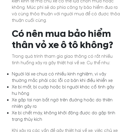
kiện kinh tế mà chủ xe có thể lựa chọn mua hoặc
không. Mức phí sẽ do phía công ty bảo hiểm đưa ra
và cùng thỏa thuận với người mua để có được thỏa
thuận cuối cùng.
Có nên mua bảo hiểm
thân vỏ xe ô tô không?
Trong quá trình tham gia giao thông có rất nhiều
tình huống xảy ra gây thiệt hại về xe. Cụ thể như:
Người lái xe chưa có nhiều kinh nghiệm, vì vậy
thường mắc phải các lỗi cơ bản khi điều khiển xe
Xe bị mất, bị cướp hoặc bị người khác cố tình gây
hư hỏng
Xe gặp tai nạn bất ngờ trên đường hoặc do thiên
nhiên gây ra
Xe bị chết máy, không khởi động được do gặp tình
trạng thủy kích
Khi xảy ra các vấn đề gây thiệt hại về xe, việc chủ xe