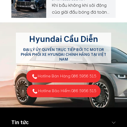
Khi bầu không khí sôi động
của giải đấu bóng đá toàn
cầu vừa khép lại, sự chú ý
của người hâm mộ sẽ tiếp
tục hướng về Đông Nam Á
Hyundai Cầu Diễn
với ASEAN Hyundai Cup™
2026, diễn ra từ ngày 24
ĐẠI LÝ ỦY QUYỀN TRỰC TIẾP BỞI TC MOTOR
tháng 7 đến ngày 26 tháng
PHÂN PHỐI XE HYUNDAI CHÍNH HÃNG TẠI VIỆT
8 năm 2026.
NAM
Hotline Bán Hàng:
086 5956 515
Hotline Bảo Hiểm:
086 5956 515
Tin tức