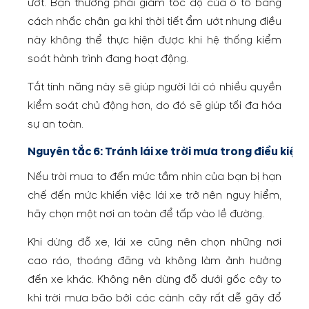
ướt. Bạn thường phải giảm tốc độ của ô tô bằng
cách nhấc chân ga khi thời tiết ẩm ướt nhưng điều
này không thể thực hiện được khi hệ thống kiểm
soát hành trình đang hoạt động.
Tắt tính năng này sẽ giúp người lái có nhiều quyền
kiểm soát chủ động hơn, do đó sẽ giúp tối đa hóa
sự an toàn.
Nguyên tắc 6: Tránh lái xe trời mưa trong điều kiện 
Nếu trời mưa to đến mức tầm nhìn của bạn bị hạn
chế đến mức khiến việc lái xe trở nên nguy hiểm,
hãy chọn một nơi an toàn để tấp vào lề đường.
Khi dừng đỗ xe, lái xe cũng nên chọn những nơi
cao ráo, thoáng đãng và không làm ảnh hưởng
đến xe khác. Không nên dừng đỗ dưới gốc cây to
khi trời mưa bão bởi các cành cây rất dễ gãy đổ