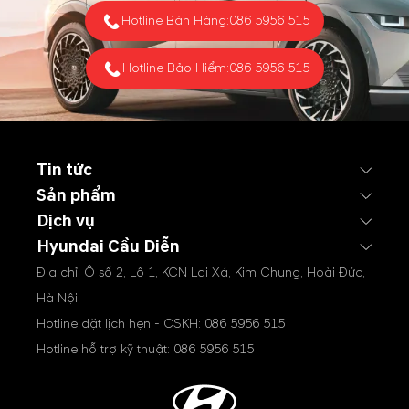
Hotline Bán Hàng:
086 5956 515
Hotline Bảo Hiểm:
086 5956 515
Tin tức
Sản phẩm
Dịch vụ
Hyundai Cầu Diễn
Địa chỉ: Ô số 2, Lô 1, KCN Lai Xá, Kim Chung, Hoài Đức,
Hà Nội
Hotline đặt lịch hẹn - CSKH:
086 5956 515
Hotline hỗ trợ kỹ thuật:
086 5956 515