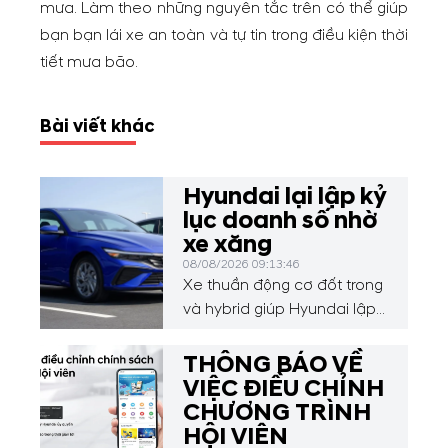
mưa. Làm theo những nguyên tắc trên có thể giúp
bạn bạn lái xe an toàn và tự tin trong điều kiện thời
tiết mưa bão.
Bài viết khác
Hyundai lại lập kỷ
lục doanh số nhờ
xe xăng
08/08/2026 09:13:46
Xe thuần động cơ đốt trong
và hybrid giúp Hyundai lập
kỷ lục doanh số tháng 7,
trong khi xe điện sụt giảm
THÔNG BÁO VỀ
mạnh.
VIỆC ĐIỀU CHỈNH
CHƯƠNG TRÌNH
HỘI VIÊN