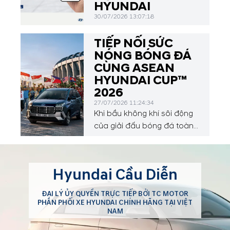
HYUNDAI
30/07/2026 13:07:18
TIẾP NỐI SỨC
NÓNG BÓNG ĐÁ
CÙNG ASEAN
HYUNDAI CUP™
2026
27/07/2026 11:24:34
Khi bầu không khí sôi động
của giải đấu bóng đá toàn
cầu vừa khép lại, sự chú ý
của người hâm mộ sẽ tiếp
tục hướng về Đông Nam Á
Hyundai Cầu Diễn
với ASEAN Hyundai Cup™
2026, diễn ra từ ngày 24
ĐẠI LÝ ỦY QUYỀN TRỰC TIẾP BỞI TC MOTOR
tháng 7 đến ngày 26 tháng
PHÂN PHỐI XE HYUNDAI CHÍNH HÃNG TẠI VIỆT
8 năm 2026.
NAM