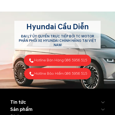
Hyundai Cầu Diễn
ĐẠI LÝ ỦY QUYỀN TRỰC TIẾP BỞI TC MOTOR
PHÂN PHỐI XE HYUNDAI CHÍNH HÃNG TẠI VIỆT
NAM
Hotline Bán Hàng:
086 5956 515
Hotline Bảo Hiểm:
086 5956 515
Tin tức
Sản phẩm