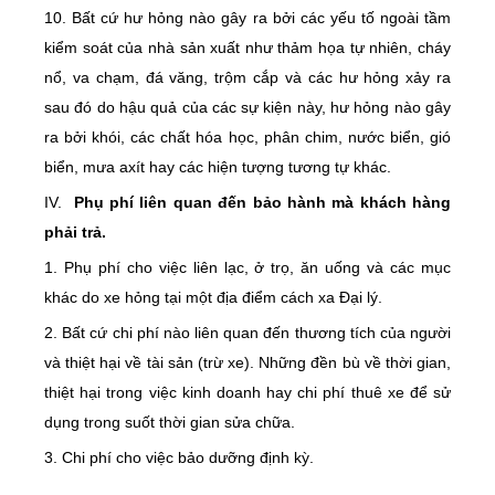
10. Bất cứ hư hỏng nào gây ra bởi các yếu tố ngoài tầm
kiểm soát của nhà sản xuất như thảm họa tự nhiên, cháy
nổ, va chạm, đá văng, trộm cắp và các hư hỏng xảy ra
sau đó do hậu quả của các sự kiện này, hư hỏng nào gây
ra bởi khói, các chất hóa học, phân chim, nước biển, gió
biển, mưa axít hay các hiện tượng tương tự khác.
IV.
Phụ phí liên quan đến bảo hành mà khách hàng
phải trả.
1. Phụ phí cho việc liên lạc, ở trọ, ăn uống và các mục
khác do xe hỏng tại một địa điểm cách xa Đại lý.
2. Bất cứ chi phí nào liên quan đến thương tích của người
và thiệt hại về tài sản (trừ xe). Những đền bù về thời gian,
thiệt hại trong việc kinh doanh hay chi phí thuê xe để sử
dụng trong suốt thời gian sửa chữa.
3. Chi phí cho việc bảo dưỡng định kỳ.