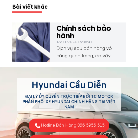
Bài viết khác
Chính sách bảo
hành
18/11/2024 16:36:41
Dịch vụ sau bán hàng vô
cùng quan trọng, do vậy
chúng tôi luôn nỗ lực để
nâng cao hơn nữa chất
lượng của hệ thống dịch vụ
Hyundai Cầu Diễn
và luôn nâng cấp các trang
thiết bị để mang lại sự thỏa
ĐẠI LÝ ỦY QUYỀN TRỰC TIẾP BỞI TC MOTOR
mãn tuyệt đối cho khách
PHÂN PHỐI XE HYUNDAI CHÍNH HÃNG TẠI VIỆT
hàng sử dụng xe ô tô
NAM
Hyundai.
Hotline Bán Hàng:
086 5956 515