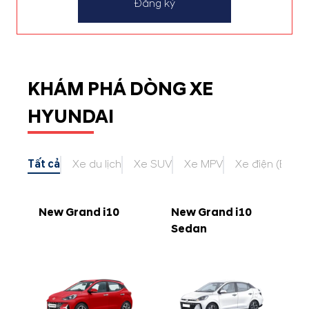
Đăng ký
KHÁM PHÁ DÒNG XE
HYUNDAI
Tất cả
Xe du lịch
Xe SUV
Xe MPV
Xe điện (EV)
New Grand i10
New Grand i10
Sedan