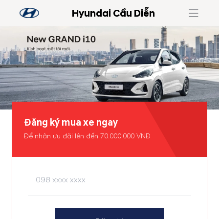
Hyundai Cầu Diễn
Đăng ký mua xe ngay
Để nhận ưu đãi lên đến 70.000.000 VNĐ