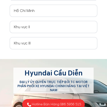
Hồ Chí Minh
Khu vực II
Khu vực III
Hyundai Cầu Diễn
ĐẠI LÝ ỦY QUYỀN TRỰC TIẾP BỞI TC MOTOR
PHÂN PHỐI XE HYUNDAI CHÍNH HÃNG TẠI VIỆT
NAM
Hotline Bán Hàng:
086 5956 515