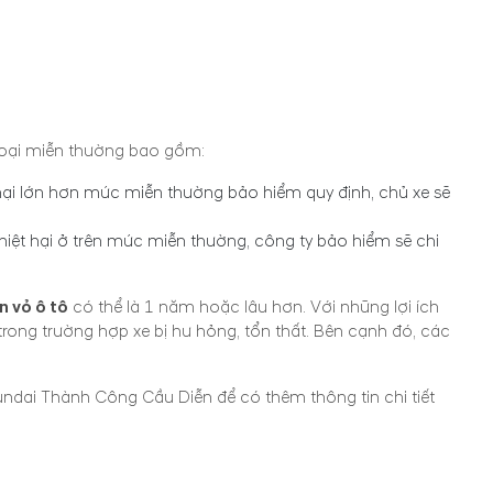
 loại miễn thường bao gồm:
ệt hại lớn hơn mức miễn thường bảo hiểm quy định, chủ xe sẽ
thiệt hại ở trên mức miễn thường, công ty bảo hiểm sẽ chi
n vỏ ô tô
có thể là 1 năm hoặc lâu hơn. Với những lợi ích
ong trường hợp xe bị hư hỏng, tổn thất. Bên cạnh đó, các
undai Thành Công Cầu Diễn để có thêm thông tin chi tiết