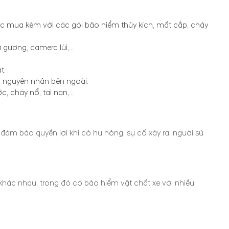
ợc mua kèm với các gói bảo hiểm thủy kích, mất cắp, cháy
gương, camera lùi,...
t.
c nguyên nhân bên ngoài.
, cháy nổ, tai nạn,…
ảm bảo quyền lợi khi có hư hỏng, sự cố xảy ra, người sử
.
hác nhau, trong đó có bảo hiểm vật chất xe với nhiều