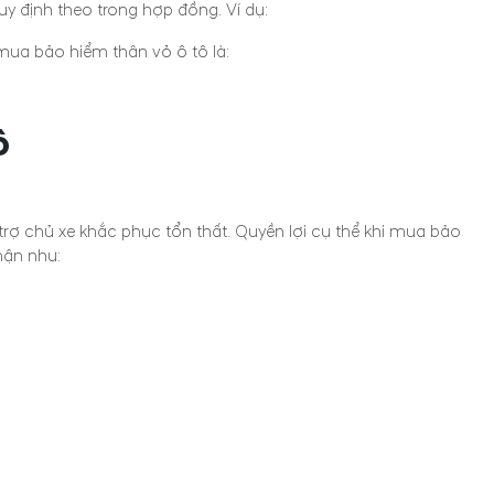
uy định theo trong hợp đồng. Ví dụ:
mua bảo hiểm thân vỏ ô tô là:
ô
ợ chủ xe khắc phục tổn thất. Quyền lợi cụ thể khi mua bảo
hận như: