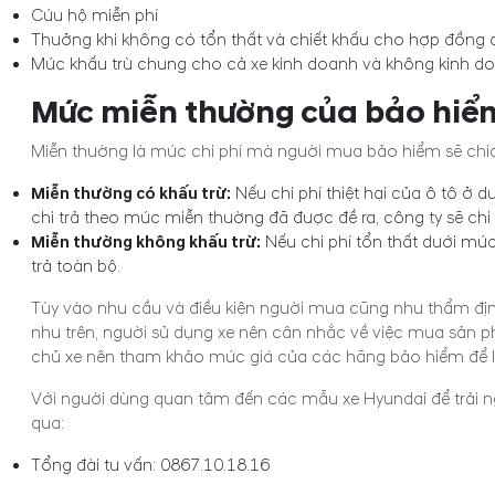
Cứu hộ miễn phí
Thưởng khi không có tổn thất và chiết khấu cho hợp đồng 
Mức khấu trừ chung cho cả xe kinh doanh và không kinh d
Mức miễn thường của bảo hiểm
Miễn thường là mức chi phí mà người mua bảo hiểm sẽ chia s
Miễn thường có khấu trừ:
Nếu chi phí thiệt hại của ô tô ở d
chi trả theo mức miễn thường đã được đề ra, công ty sẽ chi 
Miễn thường không khấu trừ:
Nếu chi phí tổn thất dưới mức
trả toàn bộ.
Tùy vào nhu cầu và điều kiện người mua cũng như thẩm định
như trên, người sử dụng xe nên cân nhắc về việc mua sản p
chủ xe nên tham khảo mức giá của các hãng bảo hiểm để lự
Với người dùng quan tâm đến các mẫu xe Hyundai để trải ngh
qua:
Tổng đài tư vấn:
0867.10.18.16