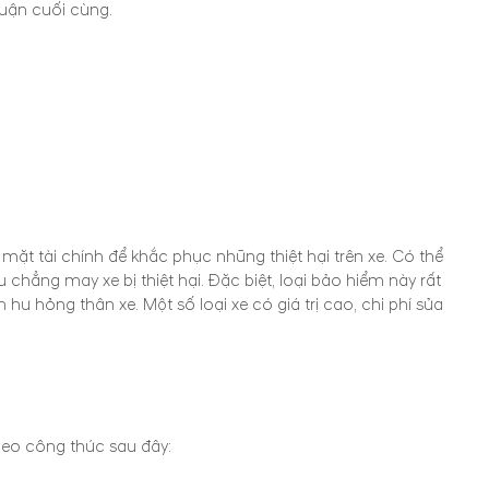
uận cuối cùng.
mặt tài chính để khắc phục những thiệt hại trên xe. Có thể
chẳng may xe bị thiệt hại. Đặc biệt, loại bảo hiểm này rất
ư hỏng thân xe. Một số loại xe có giá trị cao, chi phí sửa
heo công thức sau đây: