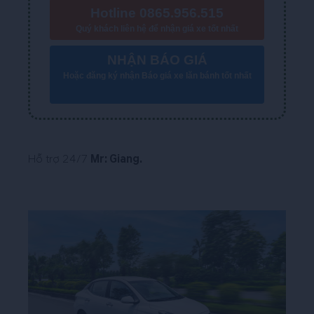
Hotline 0865.956.515
Quý khách liên hệ để nhận giá xe tốt nhất
NHẬN BÁO GIÁ
Hoặc đăng ký nhận Báo giá xe lăn bánh tốt nhất
Hỗ trợ 24/7
Mr: Giang
.