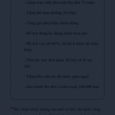
- Giảm trực tiếp tiền mặt lên đến
35 triệu
- Tặng thẻ bảo dưỡng
20 triệu
- Tặng gói phụ kiện chính hãng
- Hỗ trợ đăng kí, đăng kiểm trọn gói
- Hỗ trợ vay tới
80%
, tối đa
8 năm
, lãi suất
thấp
- Thủ tục vay đơn giản, hỗ trợ xử lý
nợ
xấu
- Tổng kho sẵn xe, đủ màu, giao ngay
- Bảo hành lên đến 5 năm hoặc 100.000 km
*
*
Để nhận được thông tin mới và đầy đủ nhất cũng