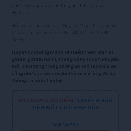
chữa và cung cấp phụ tùng chính hãng của
Hyundai.
Hỗ trợ thủ tục mua xe, đăng ký đăng kiểm,
trả góp
85%
giá trị của xe.
CAM KẾT GIÁ TỐT, GIAO XE
NGAY.
Quý khách hàng muốn tìm hiểu thêm chi tiết
giá xe, giá lăn bánh, thông số kỹ thuật, khuyến
mãi, quà tặng trong tháng và thủ tục mua xe
cũng như cần xem xe, lái thử xe vui lòng để lại
thông tin hoặc liên hệ:
HYUNDAI CẦU DIỄN -
CHIẾT KHẤU
TIỀN MẶT CỰC HẤP DẪN
GỌI NGAY !