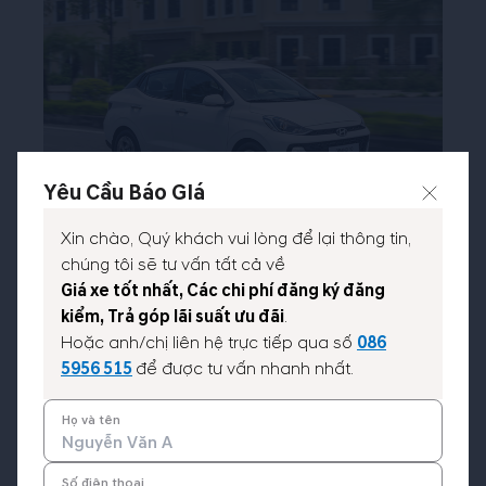
Yêu Cầu Báo GIá
Xin chào, Quý khách vui lòng để lại thông tin,
Thông số kỹ thuật:
chúng tôi sẽ tư vấn tất cả về
Giá xe tốt nhất, Các chi phí đăng ký đăng
kiểm, Trả góp lãi suất ưu đãi
.
Hoặc anh/chị liên hệ trực tiếp qua số
086
5956 515
để được tư vấn nhanh nhất.
Họ và tên
Số điện thoại