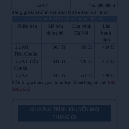
1.2AT
455.000.000 đ
Bảng giá lăn bánh Hyundai I10 Sedan mới nhất:
Giá lăn bánh I10 Sedan Tháng 08/2026
Phiên bản
Giá bán
Lăn bánh
Lăn
tháng 08
Hà Nội
bánh
tỉnh
1.2 MT
368 Tr
430Tr
409 Tr
Tiêu Chuẩn
1.2 AT Tiêu
411 Tr
478 Tr
457 Tr
Chuẩn
1.2 AT
440 Tr
511 Tr
489 Tr
086
Để biết giá bán cập nhật mới nhất vui lòng liên hệ:
5956 515
CHƯƠNG TRÌNH KHUYẾN MẠI
THÁNG 08