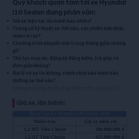
Quý khách quan tâm tới xe Hyundai
I10 Sedan đang phân vân:
Giá xe hiện tại, lăn bánh bao nhiêu?
Thông số kỹ thuật xe thế nào, các phiên bản khác
nhau ra rao?
Chương trình khuyến mãi trong tháng gồm những
gì?
Thủ tục mua xe, đăng ký đăng kiểm, trả góp có
đơn giản không?
Đại lý có uy tín không, chính sách bảo hành bảo
dưỡng xe thế nào?
Chúng ta cùng đi giải đáp thắc mắc của quý vị:
Giá xe, lăn bánh:
Bảng Giá Xe Hyundai I10 Sedan 2026
Phiên bản
Giá xe niêm yết
1.2 MT Tiêu Chuẩn
380.000.000 đ
1.2 AT Tiêu Chuẩn
425.000.000 đ