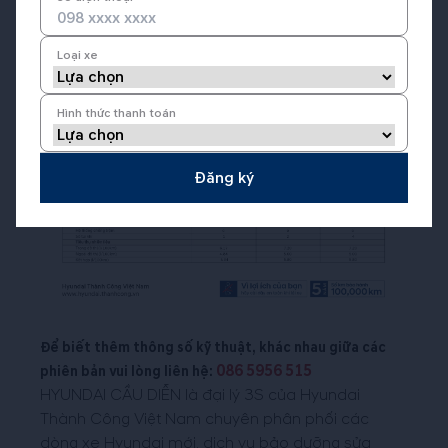
Loại xe
Hình thức thanh toán
Đăng ký
Để biết thêm thông số kỹ thuật, khác nhau giữa các
086 5956 515
phiên bản vui lòng liên hệ:
HYUNDAI CẦU DIỄN
là đại lý 3S của Hyundai
Thành Công Việt Nam chuyên phân phối các
dòng xe Hyundai mới, dịch vụ bảo dưỡng sửa