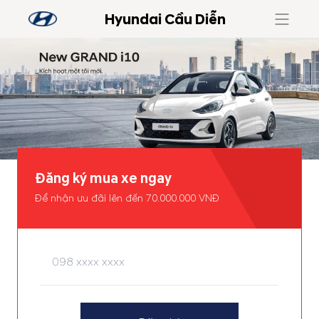
Hyundai Cầu Diễn
Đăng ký mua xe ngay
Để nhận ưu đãi lên đến 70.000.000 VNĐ