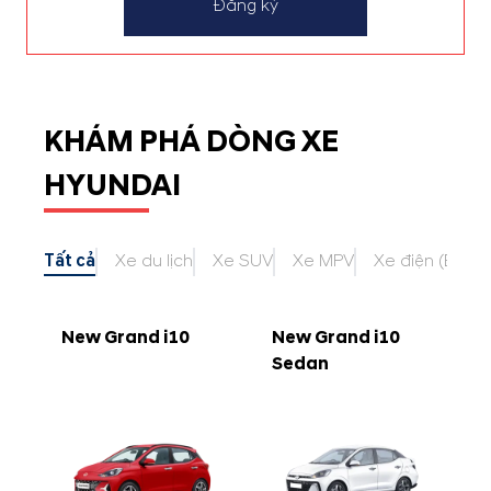
Đăng ký
KHÁM PHÁ DÒNG XE
HYUNDAI
Tất cả
Xe du lịch
Xe SUV
Xe MPV
Xe điện (EV)
New Grand i10
New Grand i10
Sedan