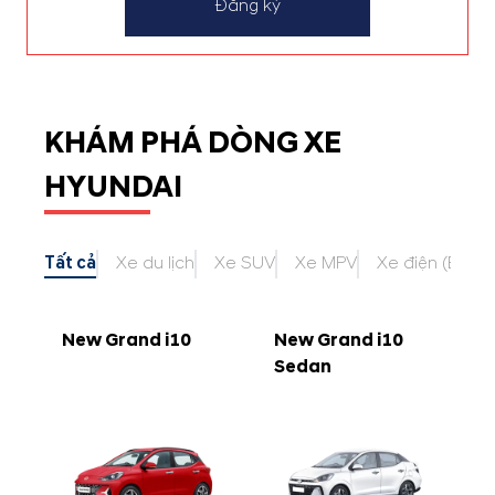
Đăng ký
KHÁM PHÁ DÒNG XE
HYUNDAI
Tất cả
Xe du lịch
Xe SUV
Xe MPV
Xe điện (EV)
New Grand i10
New Grand i10
Sedan