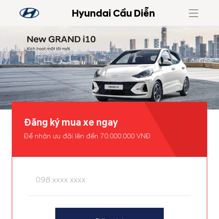
Hyundai Cầu Diễn
Đăng ký mua xe ngay
Để nhận ưu đãi lên đến 70.000.000 VNĐ