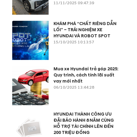
11/11/2025 09:47:39
KHÁM PHÁ “CHẤT RIÊNG DẪN
LỐI” – TRẢI NGHIỆM XE
HYUNDAI VÀ ROBOT SPOT
15/10/2025 10:13:57
Mua xe Hyundai trả góp 2025:
Quy trình, cách tính lãi suất
vay mới nhất
06/10/2025 13:44:28
HYUNDAI THÀNH CÔNG ƯU
ĐÃI BẢO HÀNH 8 NĂM CÙNG
HỖ TRỢ TÀI CHÍNH LÊN ĐẾN
200 TRIỆU ĐỒNG