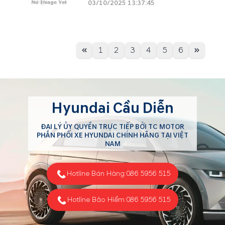
03/10/2025 13:37:45
1
2
3
4
5
6
Hyundai Cầu Diễn
ĐẠI LÝ ỦY QUYỀN TRỰC TIẾP BỞI TC MOTOR
PHÂN PHỐI XE HYUNDAI CHÍNH HÃNG TẠI VIỆT
NAM
Hotline Bán Hàng:
086 5956 515
Hotline Bảo Hiểm:
086 5956 515