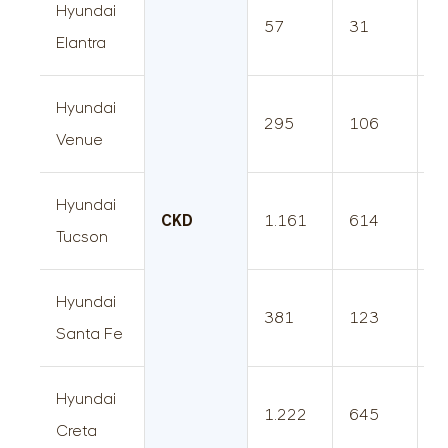
Hyundai
57
31
8
Elantra
Hyundai
295
106
4
Venue
Hyundai
CKD
1.161
614
1
Tucson
Hyundai
381
123
5
Santa Fe
Hyundai
1.222
645
1
Creta