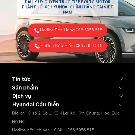
ĐẠI LÝ ỦY QUYỀN TRỰC TIẾP BỞI TC MOTOR
Hyundai đã bàn giao tổng
PHÂN PHỐI XE HYUNDAI CHÍNH HÃNG TẠI VIỆT
cộng 25.069 xe tới khách
NAM
hàng trên toàn quốc.
Hotline Bán Hàng:
086 5956 515
Hotline Bảo Hiểm:
086 5956 515
Tin tức
Sản phẩm
Dịch vụ
Hyundai Cầu Diễn
Địa chỉ: Ô số 2, Lô 1, KCN Lai Xá, Kim Chung, Hoài Đức,
Hà Nội
Hotline đặt lịch hẹn - CSKH:
086 5956 515