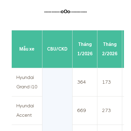
-----------oOo-----------
Tháng
Tháng
Mẫu xe
CBU/CKD
1/2026
2/2026
2
Hyundai
364
173
5
Grand i10
Hyundai
669
273
9
Accent