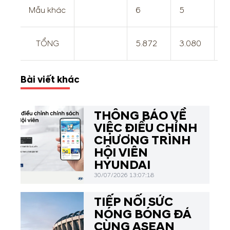
Mẫu khác
6
5
1
TỔNG
5.872
3.080
8
Bài viết khác
THÔNG BÁO VỀ
VIỆC ĐIỀU CHỈNH
CHƯƠNG TRÌNH
HỘI VIÊN
HYUNDAI
30/07/2026 13:07:18
TIẾP NỐI SỨC
NÓNG BÓNG ĐÁ
CÙNG ASEAN