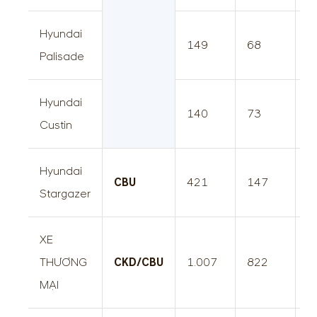
Hyundai
149
68
2
Palisade
Hyundai
140
73
2
Custin
Hyundai
CBU
421
147
5
Stargazer
XE
THƯƠNG
CKD/CBU
1.007
822
1
MẠI