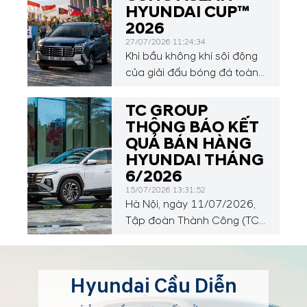
HYUNDAI CUP™
2026
27/07/2026 11:24:34
Khi bầu không khí sôi động
của giải đấu bóng đá toàn
cầu vừa khép lại, sự chú ý
của người hâm mộ sẽ tiếp
TC GROUP
tục hướng về Đông Nam Á
THÔNG BÁO KẾT
với ASEAN Hyundai Cup™
QUẢ BÁN HÀNG
2026, diễn ra từ ngày 24
HYUNDAI THÁNG
tháng 7 đến ngày 26 tháng
6/2026
8 năm 2026.
15/07/2026 13:31:52
Hà Nội, ngày 11/07/2026,
Tập đoàn Thành Công (TC
GROUP) công bố kết quả
bán hàng xe Hyundai trong
tháng 6/2026 với tổng
Hyundai Cầu Diễn
doanh số đạt 3.746 xe. Tính
chung 6 tháng đầu năm,