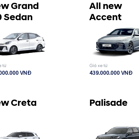
w Grand
All new
0 Sedan
Accent
e từ
Giá xe từ
000.000 VNĐ
439.000.000 VNĐ
w Creta
Palisade