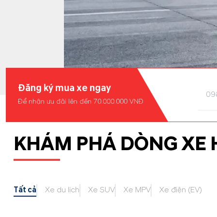
Đăng ký mua xe ngay
Để nhận ưu đãi lên đến 70.000.000 VNĐ
KHÁM PHÁ DÒNG XE 
Tất cả
Xe du lịch
Xe SUV
Xe MPV
Xe điện (EV)