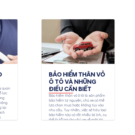
O
BẢO HIỂM THÂN VỎ
Ô TÔ VÀ NHỮNG
ĐIỀU CẦN BIẾT
g quan
ỗ lực
Bảo hiểm thân vỏ ô tô là sản phẩm
ợng
bảo hiểm tự nguyện, chủ xe có thể
 nâng
lựa chọn mua hoặc không tùy vào
 lại
nhu cầu. Tuy nhiên, việc sở hữu loại
ách
bảo hiểm này có rất nhiều lợi ích, cụ
.
thể là hỗ trợ cho chủ xe về mặt tài
chính trong trường hợp các bộ phận
bên ngoài xe như vỏ xe, đèn xe,... bị
hư hỏng do tai...