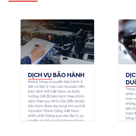
DỊCH VỤ BẢO HÀNH
DỊ
DƯ
Khách hàng có quyền bảo hành ở
bất cứ Đại lý nào của Hyundai trên
Trong 
toàn lãnh thổ Việt Nam và được
phận x
hưởng chế độ bảo hành theo chính
mòn m
sách theo quy định.Các điều khoản
không 
bảo hành được áp dụng cho xe ô tô
bảo dư
Hyundai Thành Công Việt Nam
hoạt đ
phân phối thông qua các Đại lý ủy
hỏng 
quyền và chỉ có giá trị trong phạm
toàn c
vi...
bảo dư