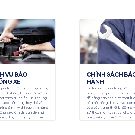
CH VỤ BẢO
CHÍNH SÁCH BẢ
ỠNG XE
HÀNH
quá trình vận hành, một số bộ
Dịch vụ sau bán hàng vô cùn
e hơi không tránh khỏi việc bị
trọng, do vậy chúng tôi luôn n
ột cách tự nhiên. Nếu chúng
để nâng cao hơn nữa chất lư
được kiểm tra, thay thế và
của hệ thống dịch vụ và luôn
ỡng định kỳ thì các tính năng
cấp các trang thiết bị để mang
ộng sẽ giảm đi, dẫn đến hư
sự thỏa mãn tuyệt đối cho kh
nặng, thậm chí gây mất an
hàng sử dụng xe ô tô Hyundai
ho người sử dụng. Dịch vụ
ỡng xe Hyundai tại...