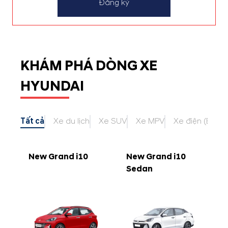
Đăng ký
KHÁM PHÁ DÒNG XE
HYUNDAI
Tất cả
Xe du lịch
Xe SUV
Xe MPV
Xe điện (EV)
New Grand i10
New Grand i10
Sedan