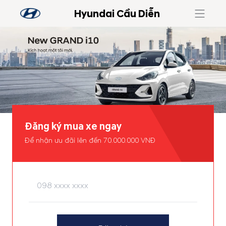
Hyundai Cầu Diễn
Đăng ký mua xe ngay
Để nhận ưu đãi lên đến 70.000.000 VNĐ