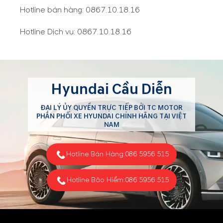
Hotline bán hàng:
0867.10.18.16
Hotline Dịch vụ:
0867.10.18.16
Hyundai Cầu Diễn
ĐẠI LÝ ỦY QUYỀN TRỰC TIẾP BỞI TC MOTOR
PHÂN PHỐI XE HYUNDAI CHÍNH HÃNG TẠI VIỆT
NAM
Hotline Bán Hàng:
086 5956 515
Hotline Bảo Hiểm:
086 5956 515