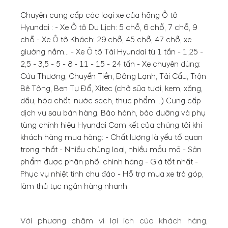
Chuyên cung cấp các loại xe của hãng Ô tô
Hyundai : - Xe Ô tô Du Lịch: 5 chỗ, 6 chỗ, 7 chỗ, 9
chỗ - Xe Ô tô Khách: 29 chỗ, 45 chỗ, 47 chỗ, xe
giường nằm... - Xe Ô tô Tải Hyundai từ 1 tấn - 1,25 -
2,5 - 3,5 - 5 - 8 - 11 - 15 - 24 tấn - Xe chuyên dùng:
Cứu Thương, Chuyển Tiền, Đông Lạnh, Tải Cẩu, Trộn
Bê Tông, Ben Tự Đổ, Xitec (chở sữa tươi, kem, xăng,
dầu, hóa chất, nước sạch, thực phẩm ...) Cung cấp
dịch vụ sau bán hàng, Bảo hành, bảo dưỡng và phụ
tùng chính hiệu Hyundai Cam kết của chúng tôi khi
khách hàng mua hàng: - Chất lượng là yếu tố quan
trọng nhất - Nhiều chủng loại, nhiều mẫu mã - Sản
phẩm được phân phối chính hãng - Giá tốt nhất -
Phục vụ nhiệt tình chu đáo - Hỗ trợ mua xe trả góp,
làm thủ tục ngân hàng nhanh.
Với phương châm vì lợi ích của khách hàng,