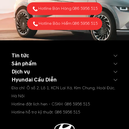
Hotline Bán Hàng:
086 5956 515
Hotline Bảo Hiểm:
086 5956 515
Tin tức
Sản phẩm
Dịch vụ
Hyundai Cầu Diễn
Địa chỉ: Ô số 2, Lô 1, KCN Lai Xá, Kim Chung, Hoài Đức,
Hà Nội
Hotline đặt lịch hẹn - CSKH:
086 5956 515
Hotline hỗ trợ kỹ thuật:
086 5956 515