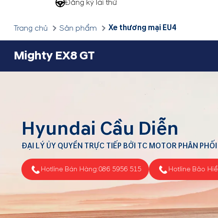
Đăng ký lái thử
Xe thương mại EU4
Trang chủ
Sản phẩm
Mighty EX8 GT
Hyundai Cầu Diễn
ĐẠI LÝ ỦY QUYỀN TRỰC TIẾP BỞI TC MOTOR PHÂN PHỐI
Hotline Bán Hàng:
086 5956 515
Hotline Bảo Hi