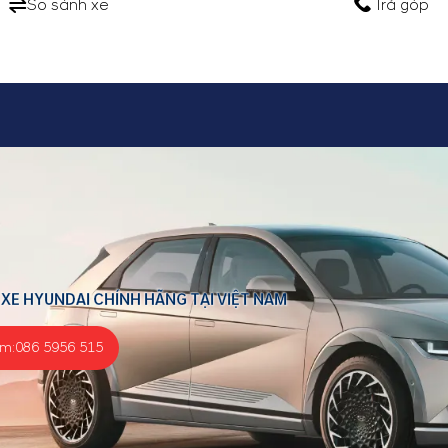
So sánh xe
Trả góp
 XE HYUNDAI CHÍNH HÃNG TẠI VIỆT NAM
ểm:
086 5956 515