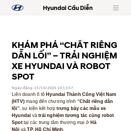
Hyundai Cầu Diễn
KHÁM PHÁ “CHẤT RIÊNG
DẪN LỐI” – TRẢI NGHIỆM
XE HYUNDAI VÀ ROBOT
SPOT
Ngày đăng: 15/10/2025 10:13:57
Liên doanh ô tô
Hyundai Thành Công Việt Nam
(HTV)
mang đến chương trình
“Chất riêng dẫn
lối”
, sự kiện kết hợp
trưng bày các mẫu xe
Hyundai
và
trải nghiệm tương tác cùng robot
Spot
tại các trung tâm thương mại ở
Hà
Nội
và
TP. Hồ Chí Minh
.