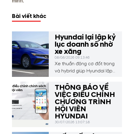
mình.
Bài viết khác
Hyundai lại lập kỷ
lục doanh số nhờ
xe xăng
08/08/2026 09:13:46
Xe thuần động cơ đốt trong
và hybrid giúp Hyundai lập
kỷ lục doanh số tháng 7,
trong khi xe điện sụt giảm
THÔNG BÁO VỀ
mạnh.
VIỆC ĐIỀU CHỈNH
CHƯƠNG TRÌNH
HỘI VIÊN
HYUNDAI
30/07/2026 13:07:18