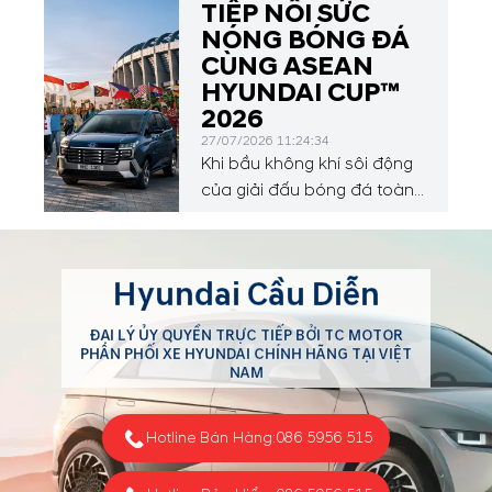
TIẾP NỐI SỨC
NÓNG BÓNG ĐÁ
CÙNG ASEAN
HYUNDAI CUP™
2026
27/07/2026 11:24:34
Khi bầu không khí sôi động
của giải đấu bóng đá toàn
cầu vừa khép lại, sự chú ý
của người hâm mộ sẽ tiếp
tục hướng về Đông Nam Á
Hyundai Cầu Diễn
với ASEAN Hyundai Cup™
2026, diễn ra từ ngày 24
ĐẠI LÝ ỦY QUYỀN TRỰC TIẾP BỞI TC MOTOR
tháng 7 đến ngày 26 tháng
PHÂN PHỐI XE HYUNDAI CHÍNH HÃNG TẠI VIỆT
8 năm 2026.
NAM
Hotline Bán Hàng:
086 5956 515