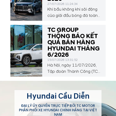
27/07/2026 11:24:34
Khi bầu không khí sôi động
của giải đấu bóng đá toàn
cầu vừa khép lại, sự chú ý
của người hâm mộ sẽ tiếp
TC GROUP
tục hướng về Đông Nam Á
THÔNG BÁO KẾT
với ASEAN Hyundai Cup™
QUẢ BÁN HÀNG
2026, diễn ra từ ngày 24
HYUNDAI THÁNG
tháng 7 đến ngày 26 tháng
6/2026
8 năm 2026.
15/07/2026 13:31:52
Hà Nội, ngày 11/07/2026,
Tập đoàn Thành Công (TC
GROUP) công bố kết quả
bán hàng xe Hyundai trong
tháng 6/2026 với tổng
Hyundai Cầu Diễn
doanh số đạt 3.746 xe. Tính
chung 6 tháng đầu năm,
ĐẠI LÝ ỦY QUYỀN TRỰC TIẾP BỞI TC MOTOR
Hyundai đã bàn giao tổng
PHÂN PHỐI XE HYUNDAI CHÍNH HÃNG TẠI VIỆT
cộng 25.069 xe tới khách
NAM