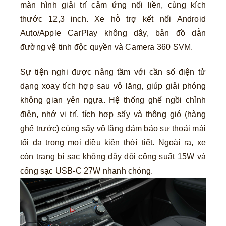
màn hình giải trí cảm ứng nối liền, cùng kích
thước 12,3 inch. Xe hỗ trợ kết nối Android
Auto/Apple CarPlay không dây, bản đồ dẫn
đường vệ tinh độc quyền và Camera 360 SVM.
Sự tiện nghi được nâng tầm với cần số điện tử
dạng xoay tích hợp sau vô lăng, giúp giải phóng
không gian yên ngựa. Hệ thống ghế ngồi chỉnh
điện, nhớ vị trí, tích hợp sấy và thông gió (hàng
ghế trước) cùng sấy vô lăng đảm bảo sự thoải mái
tối đa trong mọi điều kiện thời tiết. Ngoài ra, xe
còn trang bị sạc không dây đôi công suất 15W và
cổng sạc USB-C 27W nhanh chóng.