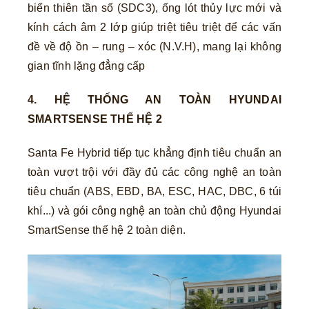
biến thiên tần số (SDC3), ống lót thủy lực mới và
kính cách âm 2 lớp giúp triệt tiêu triệt để các vấn
đề về độ ồn – rung – xóc (N.V.H), mang lại không
gian tĩnh lặng đẳng cấp
4. HỆ THỐNG AN TOÀN HYUNDAI
SMARTSENSE THẾ HỆ 2
Santa Fe Hybrid tiếp tục khẳng định tiêu chuẩn an
toàn vượt trội với đầy đủ các công nghệ an toàn
tiêu chuẩn (ABS, EBD, BA, ESC, HAC, DBC, 6 túi
khí...) và gói công nghệ an toàn chủ động Hyundai
SmartSense thế hệ 2 toàn diện.