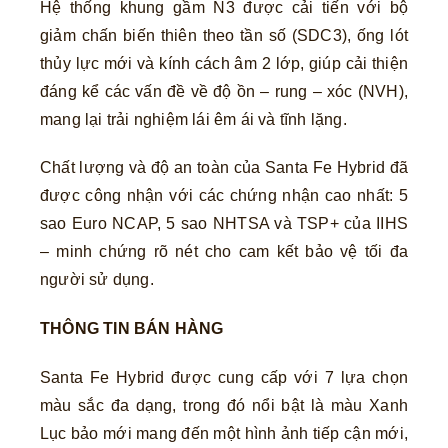
Hệ thống khung gầm N3 được cải tiến với bộ
giảm chấn biến thiên theo tần số (SDC3), ống lót
thủy lực mới và kính cách âm 2 lớp, giúp cải thiện
đáng kể các vấn đề về độ ồn – rung – xóc (NVH),
mang lại trải nghiệm lái êm ái và tĩnh lặng.
Chất lượng và độ an toàn của Santa Fe Hybrid đã
được công nhận với các chứng nhận cao nhất: 5
sao Euro NCAP, 5 sao NHTSA và TSP+ của IIHS
– minh chứng rõ nét cho cam kết bảo vệ tối đa
người sử dụng.
THÔNG TIN BÁN HÀNG
Santa Fe Hybrid được cung cấp với 7 lựa chọn
màu sắc đa dạng, trong đó nổi bật là màu Xanh
Lục bảo mới mang đến một hình ảnh tiếp cận mới,