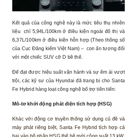
Kết quả của công nghệ này là mức tiêu thụ nhiên
liệu chỉ 5,94L/100km ở điều kiện ngoài đô thị và
6,37L/100km ở điều kiện hỗn hợp (Theo thông số
của Cục Đăng kiểm Việt Nam) – con ấn tượng đối
với một chiếc SUV cỡ D bề thế.
Để đạt được hiệu suất vận hành và sự êm ái vượt
trội, các kỹ sư của Hyundai đã trang bị cho Santa
Fe Hybrid hàng loạt công nghệ bổ trợ tiên tiến:
Mô-tơ khởi động phát điện tích hợp (HSG)
Khác với động cơ truyền thống sử dụng củ đề và
máy phát riêng biệt, Santa Fe Hybrid tích hợp cả
hai vào bộ phận HSG thế hệ mới công suất 13 kW.