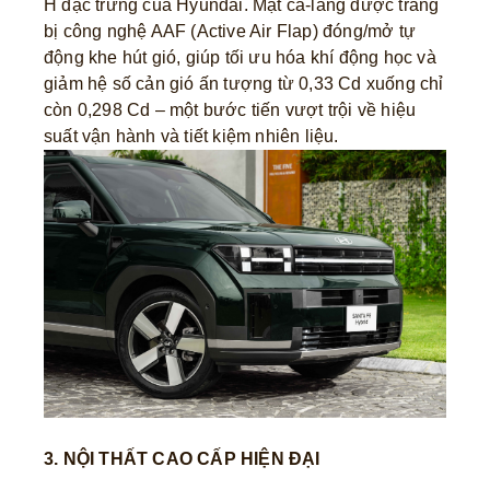
H đặc trưng của Hyundai. Mặt ca-lăng được trang
bị công nghệ AAF (Active Air Flap) đóng/mở tự
động khe hút gió, giúp tối ưu hóa khí động học và
giảm hệ số cản gió ấn tượng từ 0,33 Cd xuống chỉ
còn 0,298 Cd – một bước tiến vượt trội về hiệu
suất vận hành và tiết kiệm nhiên liệu.
3. NỘI THẤT CAO CẤP HIỆN ĐẠI