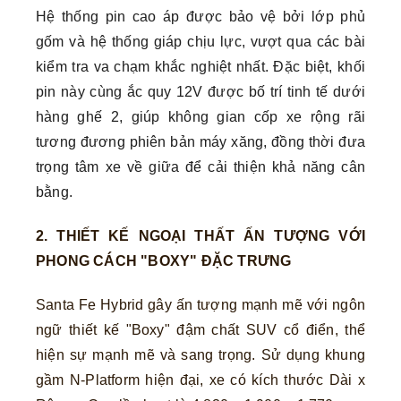
Hệ thống pin cao áp được bảo vệ bởi lớp phủ
gốm và hệ thống giáp chịu lực, vượt qua các bài
kiểm tra va chạm khắc nghiệt nhất. Đặc biệt, khối
pin này cùng ắc quy 12V được bố trí tinh tế dưới
hàng ghế 2, giúp không gian cốp xe rộng rãi
tương đương phiên bản máy xăng, đồng thời đưa
trọng tâm xe về giữa để cải thiện khả năng cân
bằng.
2. THIẾT KẾ NGOẠI THẤT ẤN TƯỢNG VỚI
PHONG CÁCH "BOXY" ĐẶC TRƯNG
Santa Fe Hybrid gây ấn tượng mạnh mẽ với ngôn
ngữ thiết kế "Boxy" đậm chất SUV cổ điển, thể
hiện sự mạnh mẽ và sang trọng. Sử dụng khung
gầm N-Platform hiện đại, xe có kích thước Dài x