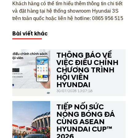
Khách hàng có thể tìm hiểu thêm thông tin chi tiết
và đặt hàng tại hệ thống showroom Hyundai 3S
trên toàn quốc hoặc liên hệ hotline:
0865 956 515
Bài viết khác
THÔNG BÁO VỀ
VIỆC ĐIỀU CHỈNH
CHƯƠNG TRÌNH
HỘI VIÊN
HYUNDAI
30/07/2026 13:07:18
TIẾP NỐI SỨC
NÓNG BÓNG ĐÁ
CÙNG ASEAN
HYUNDAI CUP™
2026