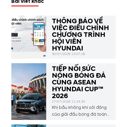
Bài viết khác
THÔNG BÁO VỀ
VIỆC ĐIỀU CHỈNH
CHƯƠNG TRÌNH
HỘI VIÊN
HYUNDAI
30/07/2026 13:07:18
TIẾP NỐI SỨC
NÓNG BÓNG ĐÁ
CÙNG ASEAN
HYUNDAI CUP™
2026
27/07/2026 11:24:34
Khi bầu không khí sôi động
của giải đấu bóng đá toàn
cầu vừa khép lại, sự chú ý