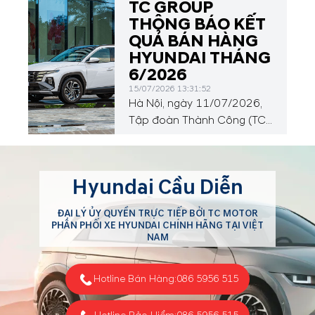
của người hâm mộ sẽ tiếp
TC GROUP
tục hướng về Đông Nam Á
THÔNG BÁO KẾT
với ASEAN Hyundai Cup™
QUẢ BÁN HÀNG
2026, diễn ra từ ngày 24
HYUNDAI THÁNG
tháng 7 đến ngày 26 tháng
6/2026
8 năm 2026.
15/07/2026 13:31:52
Hà Nội, ngày 11/07/2026,
Tập đoàn Thành Công (TC
GROUP) công bố kết quả
bán hàng xe Hyundai trong
tháng 6/2026 với tổng
Hyundai Cầu Diễn
doanh số đạt 3.746 xe. Tính
chung 6 tháng đầu năm,
ĐẠI LÝ ỦY QUYỀN TRỰC TIẾP BỞI TC MOTOR
Hyundai đã bàn giao tổng
PHÂN PHỐI XE HYUNDAI CHÍNH HÃNG TẠI VIỆT
cộng 25.069 xe tới khách
NAM
hàng trên toàn quốc.
Hotline Bán Hàng:
086 5956 515