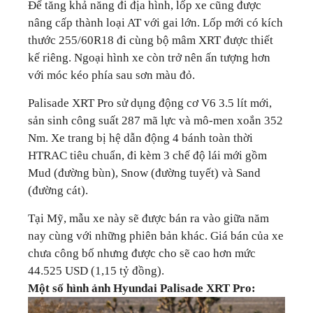
Để tăng khả năng đi địa hình, lốp xe cũng được
nâng cấp thành loại AT với gai lớn. Lốp mới có kích
thước 255/60R18 đi cùng bộ mâm XRT được thiết
kế riêng. Ngoại hình xe còn trở nên ấn tượng hơn
với móc kéo phía sau sơn màu đỏ.
Palisade XRT Pro sử dụng động cơ V6 3.5 lít mới,
sản sinh công suất 287 mã lực và mô-men xoắn 352
Nm. Xe trang bị hệ dẫn động 4 bánh toàn thời
HTRAC tiêu chuẩn, đi kèm 3 chế độ lái mới gồm
Mud (đường bùn), Snow (đường tuyết) và Sand
(đường cát).
Tại Mỹ, mẫu xe này sẽ được bán ra vào giữa năm
nay cùng với những phiên bản khác. Giá bán của xe
chưa công bố nhưng được cho sẽ cao hơn mức
44.525 USD (1,15 tỷ đồng).
Một số hình ảnh Hyundai Palisade XRT Pro: