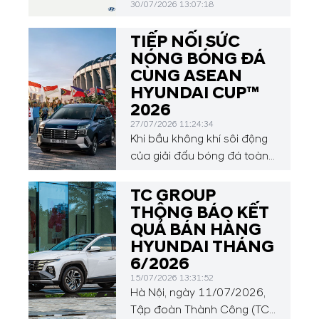
30/07/2026 13:07:18
TIẾP NỐI SỨC
NÓNG BÓNG ĐÁ
CÙNG ASEAN
HYUNDAI CUP™
2026
27/07/2026 11:24:34
Khi bầu không khí sôi động
của giải đấu bóng đá toàn
cầu vừa khép lại, sự chú ý
của người hâm mộ sẽ tiếp
TC GROUP
tục hướng về Đông Nam Á
THÔNG BÁO KẾT
với ASEAN Hyundai Cup™
QUẢ BÁN HÀNG
2026, diễn ra từ ngày 24
HYUNDAI THÁNG
tháng 7 đến ngày 26 tháng
6/2026
8 năm 2026.
15/07/2026 13:31:52
Hà Nội, ngày 11/07/2026,
Tập đoàn Thành Công (TC