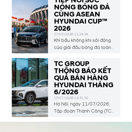
TIẾP NỐI SỨC
NÓNG BÓNG ĐÁ
CÙNG ASEAN
HYUNDAI CUP™
2026
27/07/2026 11:24:34
Khi bầu không khí sôi động
của giải đấu bóng đá toàn
cầu vừa khép lại, sự chú ý
của người hâm mộ sẽ tiếp
TC GROUP
tục hướng về Đông Nam Á
THÔNG BÁO KẾT
với ASEAN Hyundai Cup™
QUẢ BÁN HÀNG
2026, diễn ra từ ngày 24
HYUNDAI THÁNG
tháng 7 đến ngày 26 tháng
6/2026
8 năm 2026.
15/07/2026 13:31:52
Hà Nội, ngày 11/07/2026,
Tập đoàn Thành Công (TC
GROUP) công bố kết quả
bán hàng xe Hyundai trong