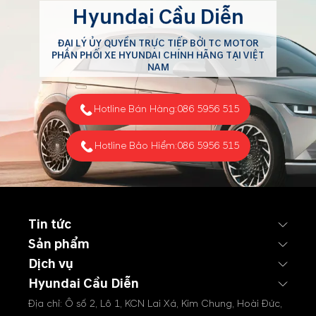
tháng 6/2026 với tổng
Hyundai Cầu Diễn
doanh số đạt 3.746 xe. Tính
chung 6 tháng đầu năm,
ĐẠI LÝ ỦY QUYỀN TRỰC TIẾP BỞI TC MOTOR
Hyundai đã bàn giao tổng
PHÂN PHỐI XE HYUNDAI CHÍNH HÃNG TẠI VIỆT
cộng 25.069 xe tới khách
NAM
hàng trên toàn quốc.
Hotline Bán Hàng:
086 5956 515
Hotline Bảo Hiểm:
086 5956 515
Tin tức
Sản phẩm
Dịch vụ
Hyundai Cầu Diễn
Địa chỉ: Ô số 2, Lô 1, KCN Lai Xá, Kim Chung, Hoài Đức,