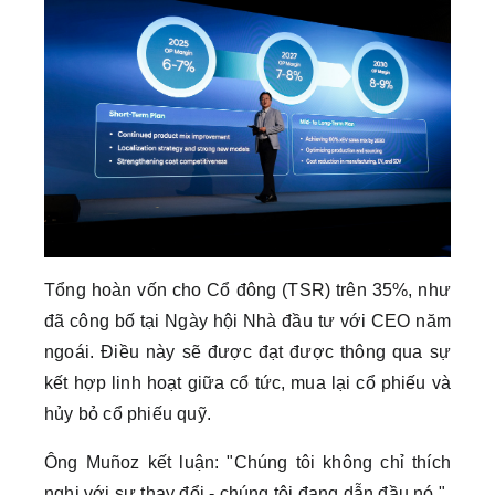
Tổng hoàn vốn cho Cổ đông (TSR) trên 35%, như
đã công bố tại Ngày hội Nhà đầu tư với CEO năm
ngoái. Điều này sẽ được đạt được thông qua sự
kết hợp linh hoạt giữa cổ tức, mua lại cổ phiếu và
hủy bỏ cổ phiếu quỹ.
Ông Muñoz kết luận: "Chúng tôi không chỉ thích
nghi với sự thay đổi - chúng tôi đang dẫn đầu nó."