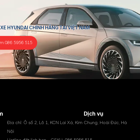
 XE HYUNDAI CHÍNH HÃNG TẠI VIỆT NAM
ểm:
086 5956 515
m
Dịch vụ
Địa chỉ: Ô số 2, Lô 1, KCN Lai Xá, Kim Chung, Hoài Đức, Hà
Nội