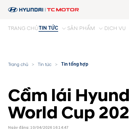
TIN TỨC
TRANG CHỦ
SẢN PHẨM
DỊCH VỤ
Tin tổng hợp
Trang chủ
>
Tin tức
>
Cầm lái Hyund
World Cup 20
Ngày đăng: 10/04/2026 16:14:47