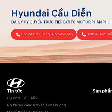
Hyundai Cầu Diễn
ĐẠI LÝ ỦY QUYỀN TRỰC TIẾP BỞI TC MOTOR PHÂN PHỐI
Hotline Bán Hàng:
086 5956 515
Hotline Bảo Hi
Tin tức
Sản phẩ
Hyundai Cầu Diễn
Người đại diện: Trần Thị Lan Phương