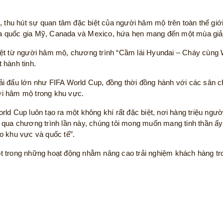
, thu hút sự quan tâm đặc biệt của người hâm mộ trên toàn thế gi
 ba quốc gia Mỹ, Canada và Mexico, hứa hẹn mang đến một mùa giải
ệt từ người hâm mộ, chương trình “Cầm lái Hyundai – Cháy cùng W
 hành tinh.
ải đấu lớn như FIFA World Cup, đồng thời đồng hành với các sân 
ời hâm mộ trong khu vực.
ld Cup luôn tạo ra một không khí rất đặc biệt, nơi hàng triệu ng
 qua chương trình lần này, chúng tôi mong muốn mang tinh thần ấy
o khu vực và quốc tế”.
 trong những hoạt động nhằm nâng cao trải nghiệm khách hàng tro