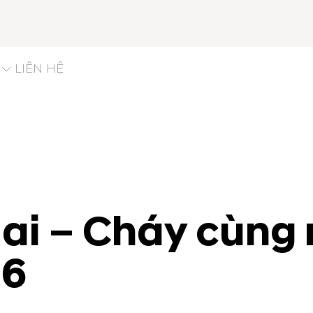
LIÊN HỆ
ai – Cháy cùng 
26