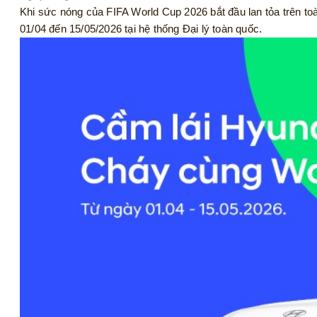
Khi sức nóng của FIFA World Cup 2026 bắt đầu lan tỏa trên t
01/04 đến 15/05/2026 tại hệ thống Đại lý toàn quốc.