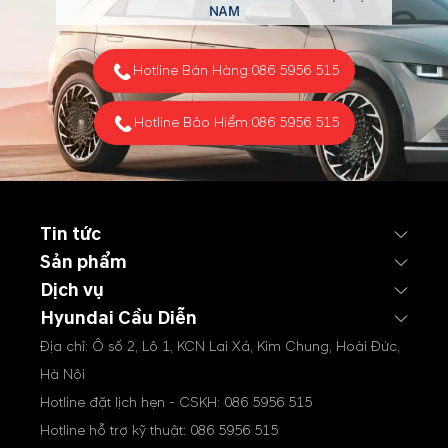
cộng 25.069 xe tới khách
NAM
hàng trên toàn quốc.
Hotline Bán Hàng:
086 5956 515
Hotline Bảo Hiểm:
086 5956 515
Tin tức
Sản phẩm
Dịch vụ
Hyundai Cầu Diễn
Địa chỉ: Ô số 2, Lô 1, KCN Lai Xá, Kim Chung, Hoài Đức,
Hà Nội
Hotline đặt lịch hẹn - CSKH:
086 5956 515
Hotline hỗ trợ kỹ thuật:
086 5956 515