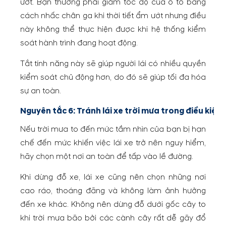
ướt. Bạn thường phải giảm tốc độ của ô tô bằng
cách nhấc chân ga khi thời tiết ẩm ướt nhưng điều
này không thể thực hiện được khi hệ thống kiểm
soát hành trình đang hoạt động.
Tắt tính năng này sẽ giúp người lái có nhiều quyền
kiểm soát chủ động hơn, do đó sẽ giúp tối đa hóa
sự an toàn.
Nguyên tắc 6: Tránh lái xe trời mưa trong điều kiện 
Nếu trời mưa to đến mức tầm nhìn của bạn bị hạn
chế đến mức khiến việc lái xe trở nên nguy hiểm,
hãy chọn một nơi an toàn để tấp vào lề đường.
Khi dừng đỗ xe, lái xe cũng nên chọn những nơi
cao ráo, thoáng đãng và không làm ảnh hưởng
đến xe khác. Không nên dừng đỗ dưới gốc cây to
khi trời mưa bão bởi các cành cây rất dễ gãy đổ