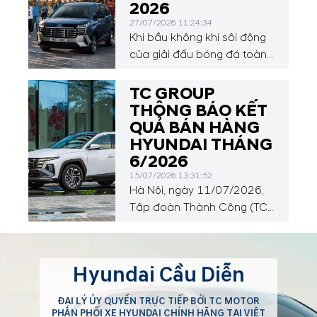
2026
27/07/2026 11:24:34
Khi bầu không khí sôi động
của giải đấu bóng đá toàn
cầu vừa khép lại, sự chú ý
của người hâm mộ sẽ tiếp
TC GROUP
tục hướng về Đông Nam Á
THÔNG BÁO KẾT
với ASEAN Hyundai Cup™
QUẢ BÁN HÀNG
2026, diễn ra từ ngày 24
HYUNDAI THÁNG
tháng 7 đến ngày 26 tháng
6/2026
8 năm 2026.
15/07/2026 13:31:52
Hà Nội, ngày 11/07/2026,
Tập đoàn Thành Công (TC
GROUP) công bố kết quả
bán hàng xe Hyundai trong
tháng 6/2026 với tổng
Hyundai Cầu Diễn
doanh số đạt 3.746 xe. Tính
chung 6 tháng đầu năm,
ĐẠI LÝ ỦY QUYỀN TRỰC TIẾP BỞI TC MOTOR
Hyundai đã bàn giao tổng
PHÂN PHỐI XE HYUNDAI CHÍNH HÃNG TẠI VIỆT