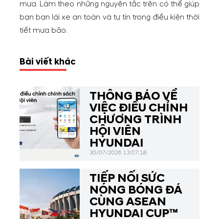
mưa. Làm theo những nguyên tắc trên có thể giúp
bạn bạn lái xe an toàn và tự tin trong điều kiện thời
tiết mưa bão.
Bài viết khác
THÔNG BÁO VỀ
VIỆC ĐIỀU CHỈNH
CHƯƠNG TRÌNH
HỘI VIÊN
HYUNDAI
30/07/2026 13:07:18
TIẾP NỐI SỨC
NÓNG BÓNG ĐÁ
CÙNG ASEAN
HYUNDAI CUP™