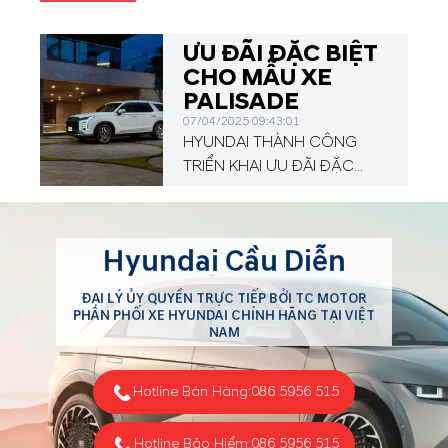
ƯU ĐÃI ĐẶC BIỆT
CHO MẪU XE
PALISADE
07/04/2025 09:43:01
HYUNDAI THÀNH CÔNG
TRIỂN KHAI ƯU ĐÃI ĐẶC
BIỆT CHO MẪU XE PALISADE
NHÂN DỊP KỶ NIỆM 50 NĂM
THỐNG NHẤT ĐẤT NƯỚC
Hyundai Cầu Diễn
ĐẠI LÝ ỦY QUYỀN TRỰC TIẾP BỞI TC MOTOR
PHÂN PHỐI XE HYUNDAI CHÍNH HÃNG TẠI VIỆT
NAM
Hotline Bán Hàng:
086 5956 515
Hotline Bảo Hiểm:
086 5956 515