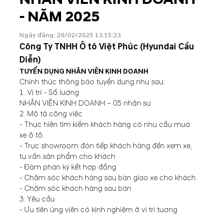
- NĂM 2025
Ngày đăng: 26/02/2025 13:15:23
Công Ty TNHH Ô tô Việt Phúc (Hyundai Cầu
Diễn)
TUYỂN DỤNG NHÂN VIÊN KINH DOANH
Chính thức thông báo tuyển dụng như sau:
1. Vị trí - Số lượng
NHÂN VIÊN KINH DOANH – 05 nhân sự
2. Mô tả công việc
- Thực hiện tìm kiếm khách hàng có nhu cầu mua
xe ô tô
- Trực showroom đón tiếp khách hàng đến xem xe,
tư vấn sản phẩm cho khách
- Đàm phán ký kết hợp đồng
- Chăm sóc khách hàng sau bàn giao xe cho khách
- Chăm sóc khách hàng sau bán
3. Yêu cầu
- Ưu tiên ứng viên có kinh nghiệm ở vị trí tương