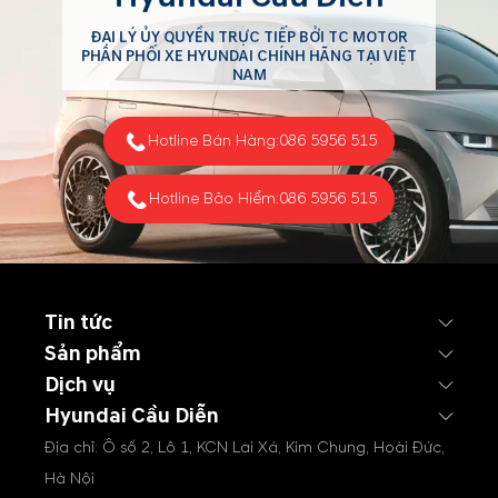
ĐẠI LÝ ỦY QUYỀN TRỰC TIẾP BỞI TC MOTOR
PHÂN PHỐI XE HYUNDAI CHÍNH HÃNG TẠI VIỆT
NAM
Hotline Bán Hàng:
086 5956 515
Hotline Bảo Hiểm:
086 5956 515
Tin tức
Sản phẩm
Dịch vụ
Hyundai Cầu Diễn
Địa chỉ: Ô số 2, Lô 1, KCN Lai Xá, Kim Chung, Hoài Đức,
Hà Nội