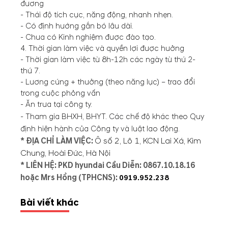
đương
- Thái độ tích cực, năng động, nhanh nhẹn.
- Có định hướng gắn bó lâu dài.
- Chưa có Kinh nghiệm được đào tạo.
4. Thời gian làm việc và quyền lợi được hưởng
- Thời gian làm việc từ 8h-12h các ngày từ thứ 2-
thứ 7.
- Lương cứng + thưởng (theo năng lực) – trao đổi
trong cuộc phỏng vấn
- Ăn trưa tại công ty.
- Tham gia BHXH, BHYT. Các chế độ khác theo Quy
định hiện hành của Công ty và luật lao động.
* ĐỊA CHỈ LÀM VIỆC:
Ô số 2, Lô 1, KCN Lai Xá, Kim
Chung, Hoài Đức, Hà Nội
* LIÊN HỆ: PKD hyundai Cầu Diễn:
0867.10.18.16
hoặc Mrs Hồng (TPHCNS):
0919.952.238
Bài viết khác