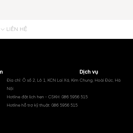
LIÊN HỆ
m
Dịch vụ
Địa chỉ: Ô số 2, Lô 1, KCN Lai Xá, Kim Chung, Hoài Đức, Hà
Nội
Hotline đặt lịch hẹn - CSKH:
086 5956 515
Hotline hỗ trợ kỹ thuật:
086 5956 515