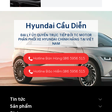
Hyundai Cầu Diễn
ĐẠI LÝ ỦY QUYỀN TRỰC TIẾP BỞI TC MOTOR
PHÂN PHỐI XE HYUNDAI CHÍNH HÃNG TẠI VIỆT
NAM
Hotline Bán Hàng:
086 5956 515
Hotline Bảo Hiểm:
086 5956 515
Tin tức
Sản phẩm