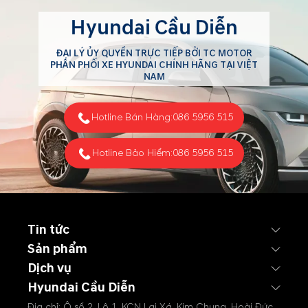
Hyundai Cầu Diễn
ĐẠI LÝ ỦY QUYỀN TRỰC TIẾP BỞI TC MOTOR
PHÂN PHỐI XE HYUNDAI CHÍNH HÃNG TẠI VIỆT
NAM
Hotline Bán Hàng:
086 5956 515
Hotline Bảo Hiểm:
086 5956 515
Tin tức
Sản phẩm
Dịch vụ
Hyundai Cầu Diễn
Địa chỉ: Ô số 2, Lô 1, KCN Lai Xá, Kim Chung, Hoài Đức,